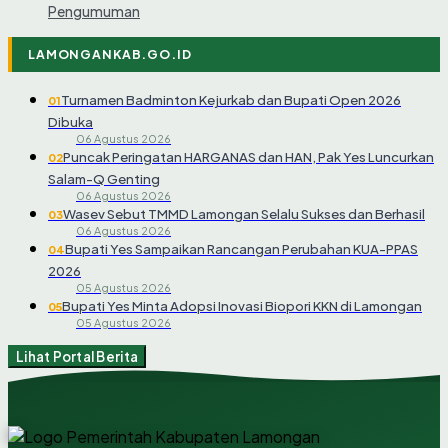
Pengumuman
LAMONGANKAB.GO.ID
Turnamen Badminton Kejurkab dan Bupati Open 2026
01
Dibuka
06 Agustus 2026
Puncak Peringatan HARGANAS dan HAN, Pak Yes Luncurkan
02
Salam-Q Genting
06 Agustus 2026
Wasev Sebut TMMD Lamongan Selalu Sukses dan Berhasil
03
06 Agustus 2026
Bupati Yes Sampaikan Rancangan Perubahan KUA-PPAS
04
2026
05 Agustus 2026
Bupati Yes Minta Adopsi Inovasi Biopori KKN di Lamongan
05
05 Agustus 2026
Lihat Portal Berita