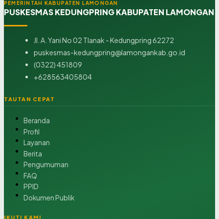
PEMERINTAH KABUPATEN LAMONGAN
PUSKESMAS KEDUNGPRING KABUPATEN LAMONGAN
Jl. A. Yani No 02 Tlanak - Kedungpring 62272
puskesmas-kedungpring@lamongankab.go.id
(0322) 451809
+628563405804
TAUTAN CEPAT
Beranda
Profil
Layanan
Berita
Pengumuman
FAQ
PPID
Dokumen Publik
IKUTI KAMI