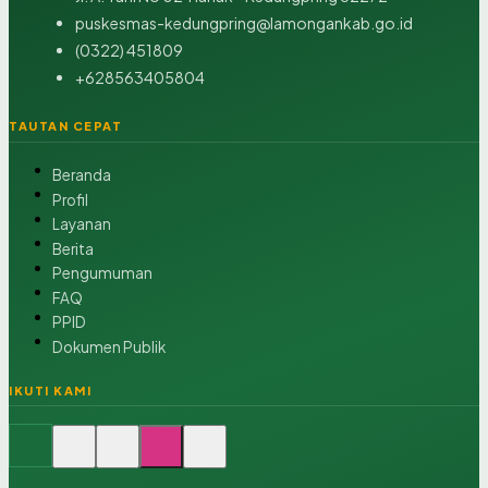
puskesmas-kedungpring@lamongankab.go.id
(0322) 451809
+628563405804
TAUTAN CEPAT
Beranda
Profil
Layanan
Berita
Pengumuman
FAQ
PPID
Dokumen Publik
IKUTI KAMI