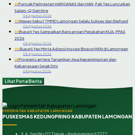
Puncak Peringatan HARGANAS dan HAN, Pak Yes Luncurkan
01
Salam-Q Genting
06 Agustus 2026
Wasev Sebut TMMD Lamongan Selalu Sukses dan Berhasil
02
06 Agustus 2026
Bupati Yes Sampaikan Rancangan Perubahan KUA-PPAS
03
2026
05 Agustus 2026
Bupati Yes Minta Adopsi Inovasi Biopori KKN di Lamongan
04
05 Agustus 2026
Program Lentera Tanamkan Jiwa Kepemimpinan dan
05
Kebangsaan Sejak Dini
04 Agustus 2026
Lihat Portal Berita
PEMERINTAH KABUPATEN LAMONGAN
PUSKESMAS KEDUNGPRING KABUPATEN LAMONGAN
Jl. A. Yani No 02 Tlanak - Kedungpring 62272