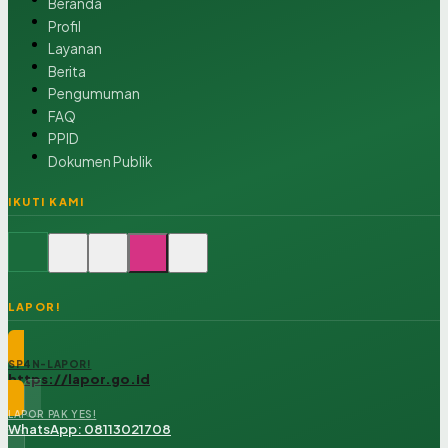
Beranda
Profil
Layanan
Berita
Pengumuman
FAQ
PPID
Dokumen Publik
IKUTI KAMI
LAPOR!
SP4N-LAPOR!
https://lapor.go.id
LAPOR PAK YES!
WhatsApp: 08113021708