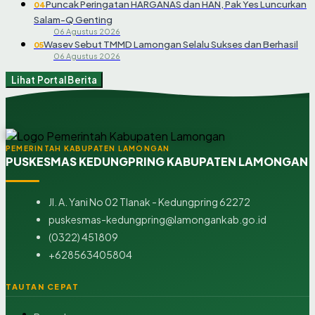
Puncak Peringatan HARGANAS dan HAN, Pak Yes Luncurkan
04
Salam-Q Genting
06 Agustus 2026
Wasev Sebut TMMD Lamongan Selalu Sukses dan Berhasil
05
06 Agustus 2026
Lihat Portal Berita
PEMERINTAH KABUPATEN LAMONGAN
PUSKESMAS KEDUNGPRING KABUPATEN LAMONGAN
Jl. A. Yani No 02 Tlanak - Kedungpring 62272
puskesmas-kedungpring@lamongankab.go.id
(0322) 451809
+628563405804
TAUTAN CEPAT